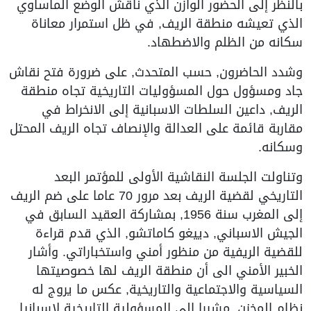
بالنظر إلى الحضور الوازن الذي ناقش الوضع المأساوي
الذي تعيشه منطقة الريف, في ظل استمرار معاناة
سكانه من الظلم والاضطهاد.
وشدد الحاضرون, حسب المتحدث, على ضرورة فتح نقاش
جاد ومسؤول حول المسؤوليات التاريخية تجاه منطقة
الريف, داعين السلطات الاسبانية إلى الانخراط في
مقاربة قائمة على العدالة والإنصاف تجاه الريف المحتل
وسكانه.
وتناولت الجلسة النقاشية الأولى للمؤتمر البعد
التاريخي لقضية الريف بعد مرور 70 عاما على ضم الريف
إلى المغرب سنة 1956, بمشاركة العقيد السابق في
الجيش الاسباني, دييغو كاماتشو, الذي قدم قراءة
للقضية الريفية من منظور أمني واستخباراتي. وأشار
الخبير الأمني الى أن منطقة الريف لها خصوصيتها
السياسية والاجتماعية والتاريخية, عكس ما يروج له
نظام المخزن, مشيرا إلى المسؤولية التاريخية لإسبانيا