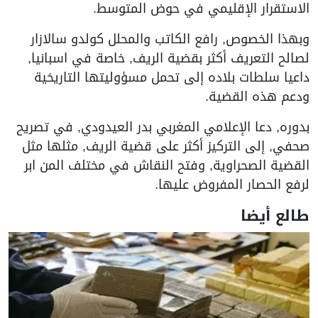
الاستقرار الإقليمي في حوض المتوسط.
وبهذا الخصوص, رافع الكاتب والمحلل كولدو سالازار
لصالح التعريف أكثر بقضية الريف, خاصة في اسبانيا,
داعيا سلطات بلاده إلى تحمل مسؤوليتها التاريخية
ودعم هذه القضية.
بدوره, دعا الإعلامي المغربي بدر العيدودي, في تصريح
صحفي, إلى التركيز أكثر على قضية الريف, مثلها مثل
القضية الصحراوية, وفتح النقاش في مختلف المن ابر
لرفع الحصار المفروض عليها.
طالع أيضا