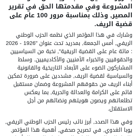
المشروعة وفي مقدمتها الحق في تقرير
المصير, وذلك بمناسبة مرور 100 عام على
قضية الريف.
وشارك في هذا المؤتمر الذي نظمه الحزب الوطني
الريفي, أمس الجمعة, بمدريد تحت عنوان "1926 - 2026
: مائة عام على القضية الريفية", نخبة من السياسيين
والحقوقيين والخبراء الأمنيين والأكاديميين. وسلط
المشاركون الضوء على الأبعاد التاريخية والقانونية
والسياسية لقضية الريف, مشددين على ضرورة تمكين
أبناء الريف من حقوقهم المشروعة وضمان مستقبل
قائم على الكرامة والعدالة والحرية, بما يعكس
تطلعاتهم ويصون هويتهم ونضالهم من أجل
الاستقلال.
وفي هذا الصدد, أبرز نائب رئيس الحزب الوطني الريفي,
يوبا الغدوي, في تصريح صحفي, أهمية هذا المؤتمر,