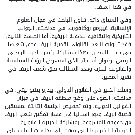
في هذا الملف.
وفي السياق ذاته, تناول الباحث في مجال العلوم
الإنسانية, غييرمو روكافورت, في مداخلته, الجوانب
التاريخية والثقافية للهوية الريفية. أما الجلسة الثانية,
فقد تناولت البعد القانوني لقضية الريف وحق شعبها
في تقرير المصير, وهذا بمشاركة رئيس الحزب الوطني
الريفي, رضوان أسامة, الذي استعرض الرؤية السياسية
والقانونية للحزب وجدد المطالبة بحق شعب الريف في
تقرير المصير.
وسلط الخبير في القانون الدولي, بيدرو بينتو ليتي, في
مداخلته, الضوء على وضع منطقة الريف في ميزان
القوانين الدولية. وتم تخصيص الجلسة الثالثة لمستقبل
قضية الريف ودور اسبانيا في مسار تمكين شعب الريف
من حقوقه المشروعة, بمشاركة الخبيرة القانونية
الدولية أنا كيروزغا التي نبهت إلى تداعيات الملف على