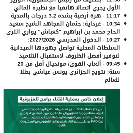
الأول يجري اتصالا هاتفيا مع نظيره المالي
11:17
-
هزة أرضية بشدة 3.2 درجات بالمدية
10:34
-
غرداية: جثمان المجاهد الشيخ سعيد
الحاج محمد بن إبراهيم "كعباش" يواري الثرى
10:27
-
الدخول المدرسي 2027/2026:
السلطات المحلية تواصل جهودها الميدانية
لتوفير أفضل الظروف لاستقبال التلاميذ
09:45
-
ألعاب القوى/ مونديال أقل من 20
سنة: تتويج الجزائري يونس عياشي بطلا
للعالم