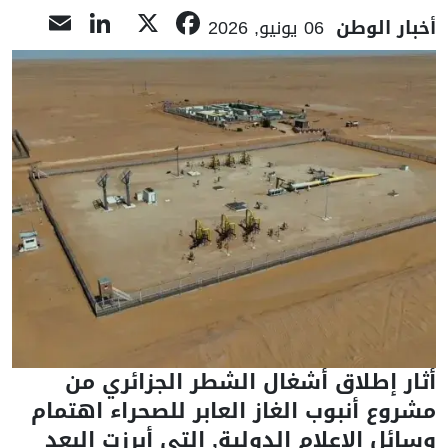
nkedIn
ail
Facebook
X
أخبار الوطن
06 يونيو, 2026
أثار إطلاق أشغال الشطر الجزائري من
مشروع أنبوب الغاز العابر للصحراء اهتمام
وسائل الإعلام الدولية, التي أبرزت البعد