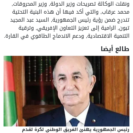
ونقلت الوكالة تصريحات وزير الدولة, وزير المحروقات,
محمد عرقاب, والتي أكد فيها أن هذه البنية التحتية
تندرج ضمن رؤية رئيس الجمهورية, السيد عبد المجيد
تبون, الرامية إلى تعزيز التعاون الإفريقي, وترقية
التنمية الاقتصادية, ودعم الاندماج الطاقوي في القارة.
طالع أيضا
رئيس الجمهورية يهنئ الفريق الوطني لكرة لقدم