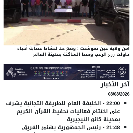
أمن ولاية عين تموشنت : وضع حد لنشاط عصابة أحياء
حاولت زرع الرعب وسط الساكنة بمدينة المالح
آخر الأخبار
08/08/2026
22:00
-
الخليفة العام للطريقة التجانية يشرف
على اختتام فعاليات تحفيظ القرآن الكريم
بمدينة كانو النيجيرية
21:48
-
رئيس الجمهورية يهنئ الفريق