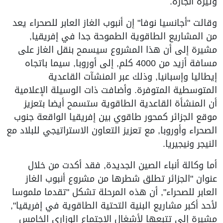
وثيرة انجازه.
وقالت "أجانسيا نوفا" إن أنبوب الغاز العابر للصحراء يعد
من المشاريع الطاقوية الطموحة جدا في إفريقيا,
مشيرة إلى أن هذا المشروع سيسمح بنقل الغاز على
مسافة أزيد من 4000 كلم, إلى أوروبا, سيما باتجاه
إيطاليا وإسبانيا, وذلك عبر المنشآت القاعدية
المتوسطية المتوفرة. وأضافت ذات الوسيلة الإعلامية
أن المنشأة القاعدية الطاقوية ستسمح أيضا بتعزيز
موقع الجزائر كمحور طاقوي بين إفريقيا الواقعة جنوب
الصحراء وأوروبا, مع تعزيز التعاون الاستراتيجي للبلاد مع
النيجر ونيجيريا.
أما وكالة أنباء الصين الجديدة, فقد أكدت من خلال
عنوان "الجزائر تطلق شطرها من مشروع أنبوب الغاز
العابر للصحراء", أن هذه المرحلة تشكل "تقدما ملموسا
لأحد أكبر مشاريع البنية التحتية الطاقوية في إفريقيا",
مشيرة إلى تتبعها لأشغال الاجتماع الوزاري الخامس