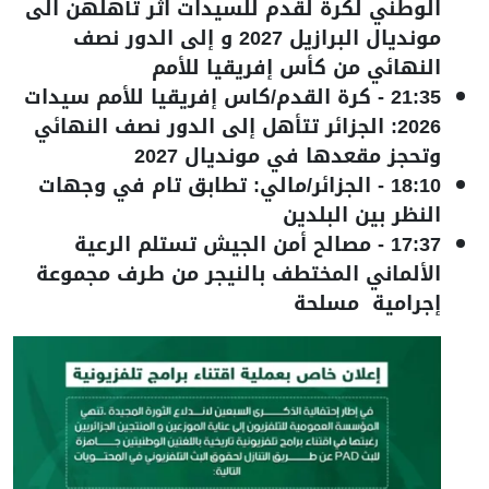
الوطني لكرة لقدم للسيدات اثر تأهلهن الى
مونديال البرازيل 2027 و إلى الدور نصف
النهائي من كأس إفريقيا للأمم
21:35
-
كرة القدم/كاس إفريقيا للأمم سيدات
2026: الجزائر تتأهل إلى الدور نصف النهائي
وتحجز مقعدها في مونديال 2027
18:10
-
الجزائر/مالي: تطابق تام في وجهات
النظر بين البلدين
17:37
-
مصالح أمن الجيش تستلم الرعية
الألماني المختطف بالنيجر من طرف مجموعة
إجرامية مسلحة