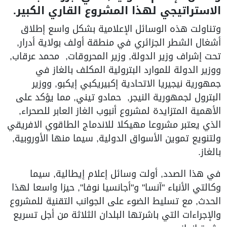
الاستراتيجي لهذا المشروع القاري الكبير.
وتناولت هذه الوسائل الإعلامية بشكل واسع إطلاق
أشغال الشطر الجزائري في منطقة أولف بولاية أدرار,
تحت إشراف وزير الدولة, وزير المحروقات, محمد عرقاب,
ووزير الدولة للموارد البترولية المكلف بالغاز في
جمهورية نيجيريا الاتحادية إكبيريكبي إيكبو, ووزير
البترول لجمهورية النيجر, حمادو تيني, مما يؤكد على
الأهمية المتزايدة لمشروع أنبوب الغاز العابر للصحراء,
الذي يعتبر مشروعا مهيكلا للاندماج الطاقوي الافريقي
ولتنويع تموين الأسواق الدولية, سيما منها الأوروبية,
بالغاز.
في هذا الصدد, أولت وسائل إعلام إيطالية, سيما
وكالتي الأنباء "آنسا" و"أجانسيا نوفا", حيزا واسعا لهذا
الحدث, مع تسليط الضوء على الجوانب التقنية للمشروع
والإجراءات التي باشرتها البلدان الثلاثة من أجل تسريع