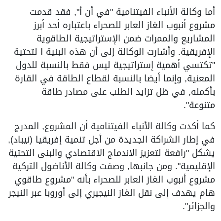
أما وكالة الأنباء الفيتنامية "في أن أ", فقد قدمت
مشروع أنبوب الغاز العابر للصحراء باعتباره أحد أبرز
المشاريع والممرات ضمن الإستراتيجية الطاقوية
الإفريقية. وأشارت الوكالة إلى أن هذه البنية ا لتحتية
"تكتسي أهمية إستراتيجية ليس فقط بالنسبة للدول
المعنية, وإنما أيضا بالنسبة لقطاع الطاقة في القارة
بأكمله, في ظل تزايد الطلب على مصادر طاقة
متنوعة".
كما أكدت وكالة الأنباء الفيتنامية أن المشروع, المدرج
في إطار الشراكة الجديدة من أجل تنمية إفريقيا (نيباد),
يشكل "رافعة لتعزيز الاندماج الاقتصادي والبنى التحتية
الإقليمية". ومن جانبها, وصفت وكالة الأناضول التركية
مشروع أنبوب الغاز العابر للصحراء بأنه "مشروع طاقوي
هام يهدف إلى نقل الغاز النيجيري إلى أوروبا عبر النيجر
والجزائر".