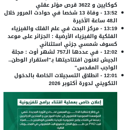
كوكايين و 3622 قرص مؤثر عقلي
13:52
-
وفاة 13 شخصا في حوادث المرور خلال
الـ48 ساعة الأخيرة
13:19
-
مركز البحث في علم الفلك والفيزياء
الفلكية والفيزياء الأرضية : الجزائر على موعد
كسوف شمسي جزئي استثنائي
12:02
-
في عددها الـ757 لشهر أوت : مجلة
الجيش تعنون افتتاحيتها بـ"استقرار الوطن..
الواجب المقدس"
12:01
-
انطلاق التسجيلات الخاصة بالدخول
التكويني لدورة أكتوبر 2026