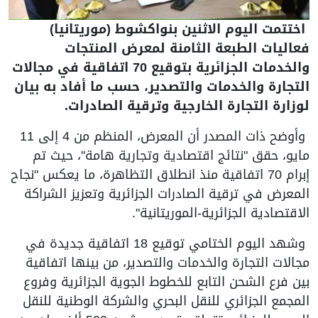
اختتمت اليوم الاثنين بنواكشوط (موريتانيا)
فعاليات الطبعة الثامنة لمعرض المنتجات
والخدمات الجزائرية بتوقيع 70 اتفاقية في مجالات
التجارة والخدمات والتصدير، حسب ما أفاد به بيان
لوزارة التجارة الخارجية وترقية الصادرات.
وأوضح ذات المصدر أن المعرض، المنظم من 4 إلى 11
مايو، حقق "نتائج اقتصادية وتجارية هامة"، حيث تم
إبرام 70 اتفاقية منذ انطلاق التظاهرة، ما يعكس "نجاح
المعرض في ترقية الصادرات الجزائرية وتعزيز الشراكة
الاقتصادية الجزائرية-الموريتانية".
وشهد اليوم الختامي توقيع 18 اتفاقية جديدة في
مجالات التجارة والخدمات والتصدير، من بينها اتفاقية
بين فرع الشحن التابع للخطوط الجوية الجزائرية وفروع
المجمع الجزائري للنقل البحري والشركة الوطنية للنقل