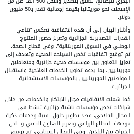
البحري للبضائع، تتعلق بتصدير وشحن 500 ألف طن من
الإسمنت نحو موريتانيا بقيمة إجمالية تقدر بـ50 مليون
دولار.
وأشار البيان إلى أن هذه الاتفاقية تعكس "تنامي
القدرات التصديرية الجزائرية وتعزيز حضور المنتوج
الوطني في السوق الموريتانية". وفي قطاع الصحة،
تم توقيع اتفاقيات تخص السياحة الصحية وتهدف إلى
تعزيز التعاون بين مؤسسات صحية جزائرية ومتعاملين
موريتانيين، بما يدعم تطوير الخدمات العلاجية واستقبال
المواطنين الموريتانيين بالمؤسسات الاستشفائية
الجزائرية.
كما شملت الاتفاقيات مجال الابتكار والخدمات، من خلال
شراكات تخص مؤسسات ناشئة جزائرية تنشط في
المجال الفلاحي، قصد تطوير حلول تقنية وخدمات ذكية
موجهة للقطاع الزراعي وتعزيز التعاون التقني وتبادل
الخبرات بين البلدين. وفي المجال السياحي، تم توقيع