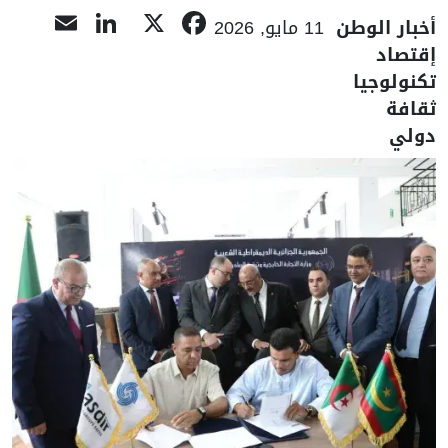
nkedIn
mail
Facebook
X
أخبار الوطن
11 مايو, 2026
إقتصاد
تكنولوجيا
ثقافة
دولي