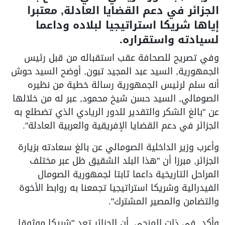
الجزائر في دعم القضايا العادلة, معتبرا
إياها شريكا استراتيجيا لبلاده وداعما
لسيادته واستقراره.
وفي تصريح للصحافة عقب استقباله من قبل رئيس
الجمهورية, السيد عبد المجيد تبون, أوضح السيد حوش
أنه سلم لرئيس الجمهورية رسالة خطية من نظيره
الصومالي, السيد حسن شيخ محمود, عبر له من خلالها
عن "بالغ الشكر والتقدير للدور الريادي الذي تضطلع به
الجزائر في دعم القضايا الإفريقية والعربية العادلة".
وأعرب وزير الداخلية الصومالي عن بالغ سعادته بزيارة
الجزائر, مبرزا أن "هذا البلد الشقيق ظل عبر مختلف
المراحل التاريخية داعما ثابتا لجمهورية الصومال
الفيدرالية وشريكا استراتيجيا تجمعنا به روابط الأخوة
والتضامن والمصير المشترك".
وأكد, في ذات المنحى, أن الجزائر تعد "شريكا موثوقا