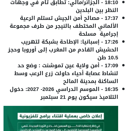
18:10
-
الجزائر/مالي: تطابق تام في وجهات
النظر بين البلدين
17:37
-
مصالح أمن الجيش تستلم الرعية
الألماني المختطف بالنيجر من طرف مجموعة
إجرامية مسلحة
17:26
-
إسبانيا: الإطاحة بشبكة لتهريب
الحشيش القادم من المغرب إلى أوروبا وحجز
10.5 طن
17:09
-
أمن ولاية عين تموشنت : وضع حد
لنشاط عصابة أحياء حاولت زرع الرعب وسط
الساكنة بمدينة المالح
16:35
-
الموسم الدراسي 2026- 2027: دخول
التلاميذ سيكون يوم 21 سبتمبر