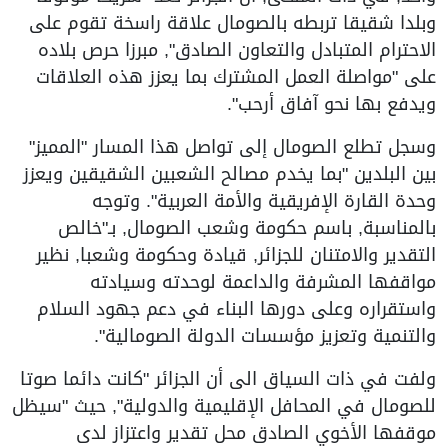
وبلدا شقيقا تربطه بالصومال علاقة راسخة تقوم على
الاحترام المتبادل والتعاون الصادق", مبرزا حرص بلاده
على "مواصلة العمل المشترك بما يعزز هذه العلاقات
ويدفع بها نحو آفاق أرحب".
وسجل تطلع الصومال إلى تواصل هذا المسار "المميز"
بين البلدين "بما يخدم مصالح الشعبين الشقيقين ويعزز
وحدة القارة الإفريقية والأمة العربية". وتوجه
بالمناسبة, باسم حكومة وشعب الصومال, بـ"خالص
التقدير والامتنان للجزائر, قيادة وحكومة وشعبا, نظير
مواقفها المشرفة والداعمة لوحدته وسيادته
واستقراره وعلى دورها البناء في دعم جهود السلام
والتنمية وتعزيز مؤسسات الدولة الصومالية".
ولفت في ذات السياق الى أن الجزائر "كانت دائما صوتا
للصومال في المحافل الإقليمية والدولية", حيث "سيظل
موقفها الأخوي الصادق محل تقدير واعتزاز لدى