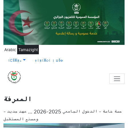
Skip to main content
Arabic
Tamazight
ⵉⵎⴻⵥⵍⴰ
ⵜⵉⵍⵉⵥⵔⵉ ⵏ ⵡⴻⴱ
المعرفة
- حصة خاصة - الدخول الجامعي 2025-2026 ... عهد جديد
ومصنع المستقبل