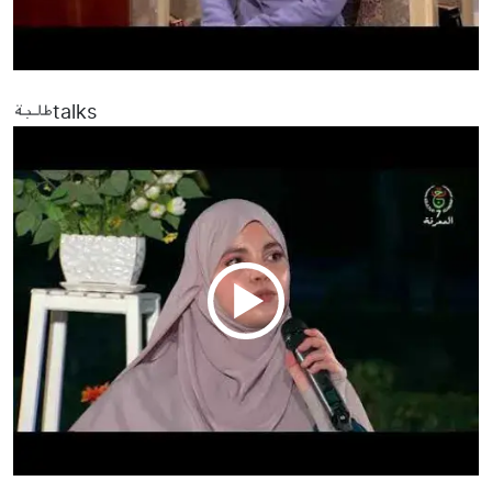
طلبةtalks