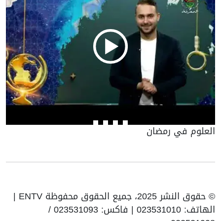
صحتك
علوم في رمضان
© حقوق النشر 2025، جميع الحقوق محفوظة ENTV |
الهاتف: 023531010 | فاكس: 023531093 /