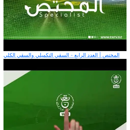
المختص | العدد الرابع - السقي التكميلي والسقي الكلي