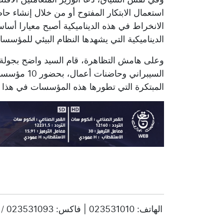
استعمال الابتكار المفتوح أو من خلال إنشاء 
الانخراط في هذه الديناميكية أصبح معيارا أس
الديناميكية التي يشهدها النظام البيئي للمؤسسا
وعلى هامش التظاهرة، قام السيد واضح بجو
السيبراني و
المبتكرة التي تطورها هذه المؤسسات في هذا ا
© حقوق النشر 2025، جميع الحقوق محفوظة ENTV | الهاتف: 023531010 | فاكس: 023531093 / 023531998