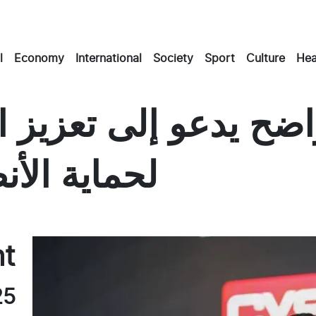
l
Economy
International
Society
Sport
Culture
Hea
ضح يدعو إلى تعزيز ا
لحماية الأن
Mast
Ema
Fa
nt
25