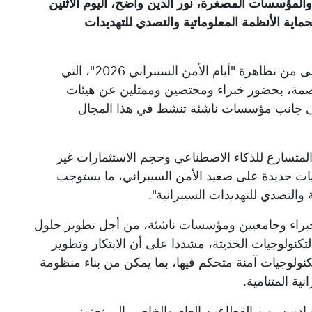
المؤسسات المصغرة، نور الدين واضح، اليوم الاثنين
حماية الأنظمة المعلوماتية والتصدي للتهديدات
وجاء ذلك خلال إشرافه على افتتاح الطبعة الأولى من تظاهرة "أيام الأمن السيبراني 2026"، التي
عاصمة، بحضور خبراء ومختصين وممثلين عن هيئات
لى جانب مؤسسات ناشئة تنشط في هذا المجال
 المتسارع للذكاء الاصطناعي وحجم الاستثمارات غير
ات جديدة على صعيد الأمن السيبراني، ما يستوجب
ة والتصدي للتهديدات السيبرانية".
ن خبراء وجامعيين ومؤسسات ناشئة، من أجل تطوير حلول
تكنولوجيات الحديثة، مشددا على أن الابتكار وتطوير
نولوجيات آمنة متحكم فيها، بما يمكن من بناء منظومة
ية المتنامية.
صاديين، من القطاعين العام والخاص، إلى تعزيز