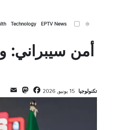
Toggle theme
lth
Technology
EPTV News
أمن سيبراني: وا
odon
il
cebook
تكنولوجيا
15 يونيو, 2026