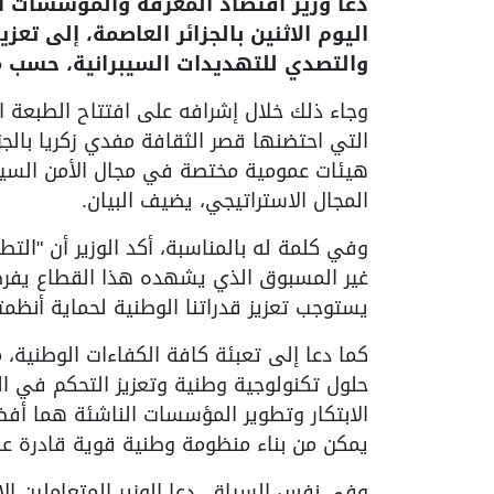
دعا وزير اقتصاد المعرفة والمؤسسات ا
اليوم الاثنين بالجزائر العاصمة، إلى تعز
والتصدي للتهديدات السيبرانية، حسب ما 
التي احتضنها قصر الثقافة مفدي زكريا بالجز
هيئات عمومية مختصة في مجال الأمن السي
المجال الاستراتيجي، يضيف البيان.
وفي كلمة له بالمناسبة، أكد الوزير أن "الت
غير المسبوق الذي يشهده هذا القطاع يفرضا
يستوجب تعزيز قدراتنا الوطنية لحماية أنظمتن
كما دعا إلى تعبئة كافة الكفاءات الوطنية،
حلول تكنولوجية وطنية وتعزيز التحكم في ال
الابتكار وتطوير المؤسسات الناشئة هما أفض
يمكن من بناء منظومة وطنية قوية قادرة على
وفي نفس السياق، دعا الوزير المتعاملين الا