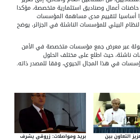
ء حاضنات أعمال وصناديق استثمارية متخصصة، مؤكدا
ارا أساسيا لتقييم مدى مساهمة المؤسسات
لنظام البيئي للمؤسسات الناشئة في الجزائر، يوضح
جولة عبر معرض جمع مؤسسات متخصصة في الأمن
اضنات أعمال، بحضور 10 مؤسسات ناشئة، حيث اطلع على مختلف الحلول
ؤسسات في هذا المجال الحيوي، وفقا للمصدر ذاته.
يز التعاون بين
بريد ومواصلات: زروقي يشرف