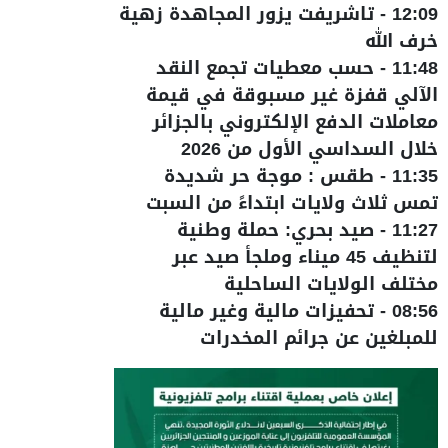
12:09
-
تاشريفت يزور المجاهدة زهية
خرف الله
11:48
-
حسب معطيات تجمع النقد
الآلي قفزة غير مسبوقة في قيمة
معاملات الدفع الإلكتروني بالجزائر
خلال السداسي الأول من 2026
11:35
-
طقس : موجة حر شديدة
تمس ثلاث ولايات ابتداءً من السبت
11:27
-
صيد بحري: حملة وطنية
لتنظيف 45 ميناء وملجأ صيد عبر
مختلف الولايات الساحلية
08:56
-
تحفيزات مالية وغير مالية
للمبلغين عن جرائم المخدرات