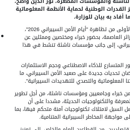
لناشئة والمؤسسات المصغرة، نور الدين واضح،
يز القدرات الوطنية لحماية الأنظمة المعلوماتية
أفاد به بيان للوزارة.
وجاء ذلك خلال إشرافه على افتتاح الطبعة الأولى من تظاهرة "أيام الأمن السيبراني 2026"،
ائر العاصمة، بحضور خبراء ومختصين وممثلين عن
براني، إلى جانب مؤسسات ناشئة تنشط في هذا
طور المتسارع للذكاء الاصطناعي وحجم الاستثمارات
ن تحديات جديدة على صعيد الأمن السيبراني، ما
ا المعلوماتية والتصدي للتهديدات السيبرانية".
 من خبراء وجامعيين ومؤسسات ناشئة، من أجل تطوير
معرفة والتكنولوجيات الحديثة، مشددا على أن
ل السبل لامتلاك تكنولوجيات آمنة متحكم فيها، بما
 مواجهة المخاطر السيبرانية المتنامية.
قتصاديين، من القطاعين العام والخاص، إلى تعزيز