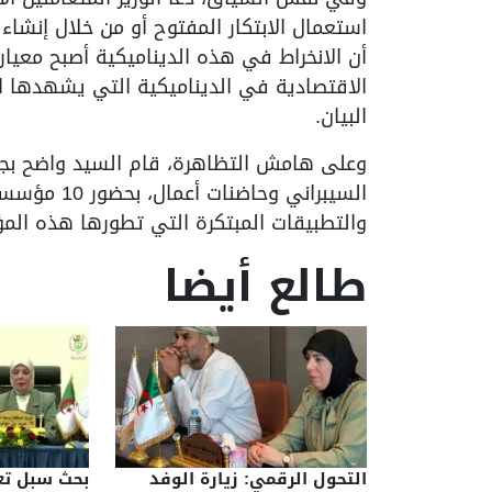
استعمال الابتكار المفتوح أو من خلال إنشا
أن الانخراط في هذه الديناميكية أصبح معي
الاقتصادية في الديناميكية التي يشهدها ا
البيان.
وعلى هامش التظاهرة، قام السيد واضح ب
السيبراني وح
والتطبيقات المبتكرة التي تطورها هذه الم
طالع أيضا
التحول الرقمي: زيارة الوفد
بحث سبل تعز