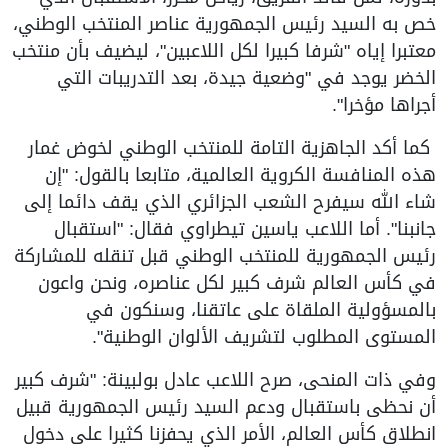
خص به السيد رئيس الجمهورية عناصر المنتخب الوطني،
معتبرا إياه "شرفا كبيرا لكل اللاعبين"، ليضيف بأن منتخب
الخضر يوجد في "وضعية جيدة، بعد التدريبات التي
أجراها مؤخرا".
كما أكد الجاهزية التامة للمنتخب الوطني لخوض غمار
هذه المنافسة الكروية العالمية، متابعا بالقول: "إن
شاء الله سيفرح الشعب الجزائري الذي يقف دائما إلى
جانبنا". أما اللاعب ياسين تيطراوي فقال: "استقبال
رئيس الجمهورية للمنتخب الوطني قبل تنقله للمشاركة
في كأس العالم شرف كبير لكل عناصره، ونحن واعون
بالمسؤولية الملقاة على عاتقنا، وسنكون في
المستوى المطلوب لتشريف الألوان الوطنية".
وفي ذات المنحى، صرح اللاعب عادل بولبينة: "شرف كبير
أن نحظى باستقبال ودعم السيد رئيس الجمهورية قبيل
انطلاق كأس العالم، الأمر الذي يحفزنا كثيرا على دخول