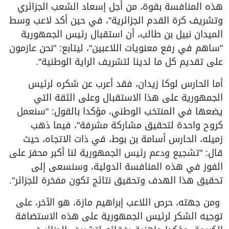
هذه المنافسة بقوة، من أجل إسعاد الشعب الجزائري
وتشريف كرة القدم الجزائرية"، في حين أكد لاعب وسط
الميدان نبيل بن طالب، أن استقبال رئيس الجمهورية
"ساهم في رفع معنويات اللاعبين"، ليتابع: "نحن عازمون
على تقديم كل ما لدينا لتشريف الراية الوطنية".
أما الحارس لوكا زيدان، فقد أعرب عن شكره لرئيس
الجمهورية على هذا الاستقبال وعلى الثقة التي
يضعها في المنتخب الوطني، مؤكدا بالقول: "سنعمل
كروح واحدة لتحقيق مشاركة مشرفة"، فيما ذهب
زميله، الحارس أسامة بن بوط، في ذات الاتجاه، حيث
قال: "تشجيع ودعم رئيس الجمهورية لنا أكبر محفز على
الفوز في هذه المنافسة الدولية، وسنسعى إلى
تحقيق هذا الهدف وتحقيق نتائج تكون مفخرة للجزائر".
ومن جهته، حرص اللاعب إبراهيم مازة، هو الآخر، على
توجيه الشكر لرئيس الجمهورية على هذه الاستضافة