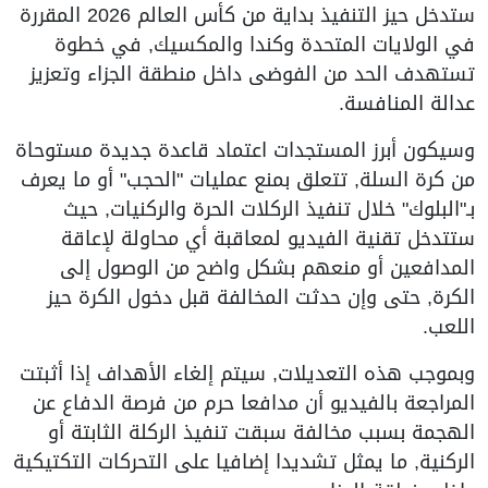
ستدخل حيز التنفيذ بداية من كأس العالم 2026 المقررة
في الولايات المتحدة وكندا والمكسيك, في خطوة
تستهدف الحد من الفوضى داخل منطقة الجزاء وتعزيز
عدالة المنافسة.
وسيكون أبرز المستجدات اعتماد قاعدة جديدة مستوحاة
من كرة السلة, تتعلق بمنع عمليات "الحجب" أو ما يعرف
بـ"البلوك" خلال تنفيذ الركلات الحرة والركنيات, حيث
ستتدخل تقنية الفيديو لمعاقبة أي محاولة لإعاقة
المدافعين أو منعهم بشكل واضح من الوصول إلى
الكرة, حتى وإن حدثت المخالفة قبل دخول الكرة حيز
اللعب.
وبموجب هذه التعديلات, سيتم إلغاء الأهداف إذا أثبتت
المراجعة بالفيديو أن مدافعا حرم من فرصة الدفاع عن
الهجمة بسبب مخالفة سبقت تنفيذ الركلة الثابتة أو
الركنية, ما يمثل تشديدا إضافيا على التحركات التكتيكية