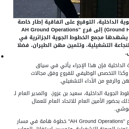
ة الداخلية، التوقيع على اتفاقية إطار خاصة
بتحويل نشاط المناولة الأرضية (Ground Handling) إلى فرع AH Ground Operations"
التي يشهدها مجمع الخطوط الجوية الجزائرية في
النجاعة التشغيلية، وتثمين مهن الطيران، فضلا
.
 الداخلية فإن هذا الإجراء يأتي في سياق
، وكذا التخصص الوظيفي للفروع وفق مجالات
 والرفع من الأداء التشغيلي.
ط الجوية الداخلية، سعيد بن عزوز، والمدير العام لـ
م بن الصيد، وذلك بحضور الأمين العام للاتحاد العام للعمال
لموشي.
ويمثل تحويل نشاط المناولة الأرضية إلى فرع "AH Ground Operations" خطوة هامة في مسار
زيز المرونة التشغيلية، وتحسين استغلال الموارد،