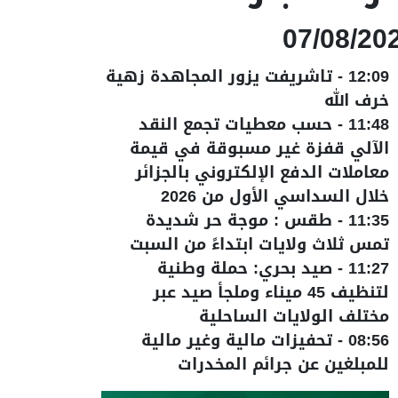
07/08/20
12:09
-
تاشريفت يزور المجاهدة زهية
خرف الله
11:48
-
حسب معطيات تجمع النقد
الآلي قفزة غير مسبوقة في قيمة
معاملات الدفع الإلكتروني بالجزائر
خلال السداسي الأول من 2026
11:35
-
طقس : موجة حر شديدة
تمس ثلاث ولايات ابتداءً من السبت
11:27
-
صيد بحري: حملة وطنية
لتنظيف 45 ميناء وملجأ صيد عبر
مختلف الولايات الساحلية
08:56
-
تحفيزات مالية وغير مالية
للمبلغين عن جرائم المخدرات