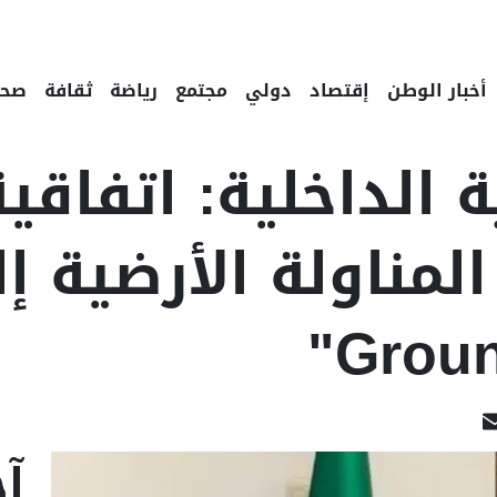
أخبار الوطن
إقتصاد
دولي
مجتمع
رياضة
ثقافة
صحة
 الداخلية: اتفاقية
Groun
Linked
Email
F
آخ