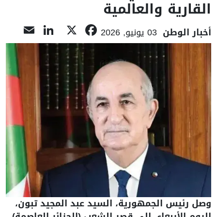
القارية والعالمية
nkedIn
ail
Facebook
X
أخبار الوطن
03 يونيو, 2026
وصل رئيس الجمهورية، السيد عبد المجيد تبون،
اليوم الأربعاء، إلى قصر الشعب (الجزائر العاصمة)